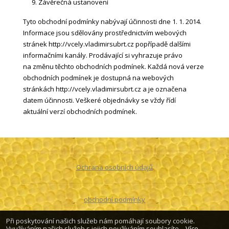
Závěrečná ustanovení
Tyto obchodní podmínky nabývají účinnosti dne 1. 1. 2014.
Informace jsou sdělovány prostřednictvím webových
stránek http://vcely.vladimirsubrt.cz popřípadě dalšími
informačními kanály. Prodávající si vyhrazuje právo
na změnu těchto obchodních podmínek. Každá nová verze
obchodních podmínek je dostupná na webových
stránkách http://vcely.vladimirsubrt.cz a je označena
datem účinnosti. Veškeré objednávky se vždy řídí
aktuální verzí obchodních podmínek.
Ochrana osobních údajů
obchodní podmínky
Při poskytování našich služeb nám pomáhají soubory cookie.
© 2026 Včely - Vladimír ŠUBRT
Využíváním našich služeb s jejich používáním souhlasíte. -
Více