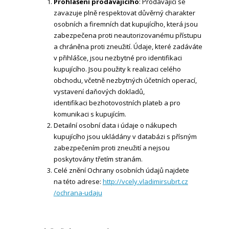
Prohlášení prodávajícího
: Prodávající se
zavazuje plně respektovat důvěrný charakter
osobních a firemních dat kupujícího, která jsou
zabezpečena proti neautorizovanému přístupu
a chráněna proti zneužití. Údaje, které zadáváte
v přihlášce, jsou nezbytné pro identifikaci
kupujícího. Jsou použity k realizaci celého
obchodu, včetně nezbytných účetních operací,
vystavení daňových dokladů,
identifikaci bezhotovostních plateb a pro
komunikaci s kupujícím.
Detailní osobní data i údaje o nákupech
kupujícího jsou ukládány v databázi s přísným
zabezpečením proti zneužití a nejsou
poskytovány třetím stranám.
Celé znění Ochrany osobních údajů najdete
na této adrese:
http://vcely.vladimirsubrt.cz
/ochrana-udaju