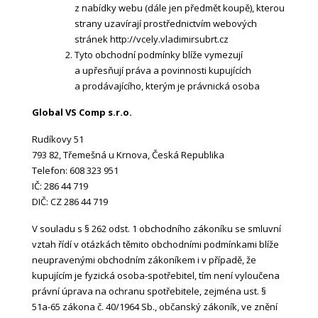
z nabídky webu (dále jen předmět koupě), kterou
strany uzavírají prostřednictvím webových
stránek http://vcely.vladimirsubrt.cz
Tyto obchodní podmínky blíže vymezují
a upřesňují práva a povinnosti kupujících
a prodávajícího, kterým je právnická osoba
Global VS Comp s.r.o.
Rudíkovy 51
793 82, Třemešná u Krnova, Česká Republika
Telefon: 608 323 951
IČ: 286 44 719
DIČ: CZ 286 44 719
V souladu s § 262 odst. 1 obchodního zákoníku se smluvní
vztah řídí v otázkách těmito obchodními podmínkami blíže
neupravenými obchodním zákoníkem i v případě, že
kupujícím je fyzická osoba-spotřebitel, tím není vyloučena
právní úprava na ochranu spotřebitele, zejména ust. §
51a-65 zákona č. 40/1964 Sb., občanský zákoník, ve znění